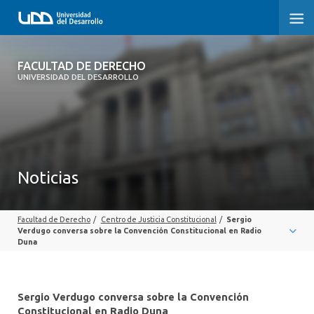
FACULTAD DE DERECHO
FACULTAD DE DERECHO
UNIVERSIDAD DEL DESARROLLO
INICIO
SOBRE LA FACULTAD
CARRERAS
Noticias
POSTGRADOS Y EDUCACIÓN CONTINUA
Facultad de Derecho
/
Centro de Justicia Constitucional
/
Sergio
PROFESORES
Verdugo conversa sobre la Convención Constitucional en Radio
Duna
INVESTIGACIÓN
VINCULACIÓN CON EL MEDIO
Sergio Verdugo conversa sobre la Convención
Constitucional en Radio Duna