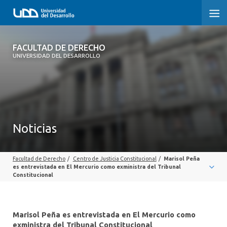
FACULTAD DE DERECHO
FACULTAD DE DERECHO
UNIVERSIDAD DEL DESARROLLO
INICIO
SOBRE LA FACULTAD
CARRERAS
Noticias
POSTGRADOS Y EDUCACIÓN CONTINUA
Facultad de Derecho
/
Centro de Justicia Constitucional
/
Marisol Peña
PROFESORES
es entrevistada en El Mercurio como exministra del Tribunal
Constitucional
INVESTIGACIÓN
VINCULACIÓN CON EL MEDIO
Marisol Peña es entrevistada en El Mercurio como
exministra del Tribunal Constitucional