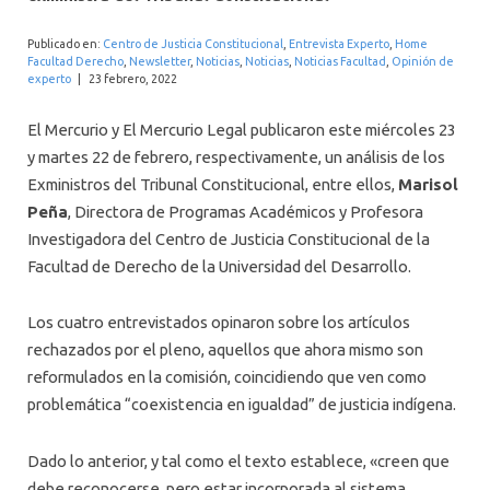
INTERNACIONAL
Publicado en:
Centro de Justicia Constitucional
,
Entrevista Experto
,
Home
Facultad Derecho
,
Newsletter
,
Noticias
,
Noticias
,
Noticias Facultad
,
Opinión de
experto
|
23 febrero, 2022
El Mercurio y El Mercurio Legal publicaron este miércoles 23
y martes 22 de febrero, respectivamente, un análisis de los
Exministros del Tribunal Constitucional, entre ellos,
Marisol
Peña
, Directora de Programas Académicos y Profesora
Investigadora del Centro de Justicia Constitucional de la
Facultad de Derecho de la Universidad del Desarrollo.
Los cuatro entrevistados opinaron sobre los artículos
rechazados por el pleno, aquellos que ahora mismo son
reformulados en la comisión, coincidiendo que ven como
problemática “coexistencia en igualdad” de justicia indígena.
Dado lo anterior, y tal como el texto establece, «creen que
debe reconocerse, pero estar incorporada al sistema