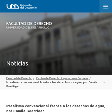
FACULTAD DE DERECHO
FACULTAD DE DERECHO
UNIVERSIDAD DEL DESARROLLO
INICIO
SOBRE LA FACULTAD
CARRERAS
Noticias
POSTGRADOS Y EDUCACIÓN CONTINUA
Facultad de Derecho
/
Centro de Derecho Regulatorio y Empresa
/
PROFESORES
Irrealismo convencional frente a los derechos de agua, por Camila
Boettiger
INVESTIGACIÓN
VINCULACIÓN CON EL MEDIO
Irrealismo convencional frente a los derechos de agua,
por Camila Boettiger