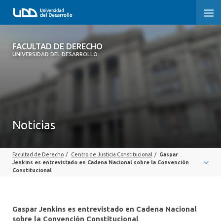
FACULTAD DE DERECHO
FACULTAD DE DERECHO
UNIVERSIDAD DEL DESARROLLO
INICIO
SOBRE LA FACULTAD
CARRERAS
Noticias
POSTGRADOS Y EDUCACIÓN CONTINUA
Facultad de Derecho
/
Centro de Justicia Constitucional
/
Gaspar
PROFESORES
Jenkins es entrevistado en Cadena Nacional sobre la Convención
Constitucional
INVESTIGACIÓN
VINCULACIÓN CON EL MEDIO
Gaspar Jenkins es entrevistado en Cadena Nacional
sobre la Convención Constitucional