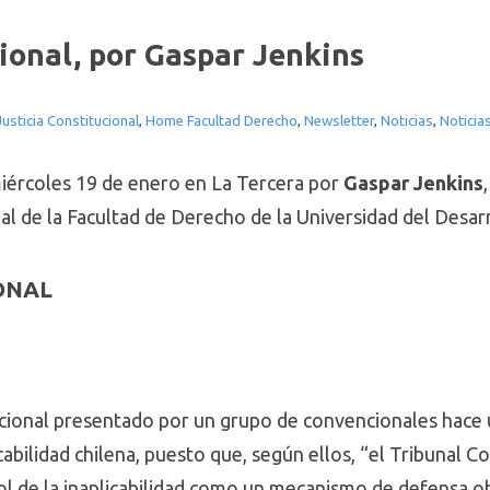
ional, por Gaspar Jenkins
usticia Constitucional
,
Home Facultad Derecho
,
Newsletter
,
Noticias
,
Noticia
 miércoles 19 de enero en La Tercera por
Gaspar Jenkins
al de la Facultad de Derecho de la Universidad del Desarr
ONAL
ucional presentado por un grupo de convencionales hace
cabilidad chilena, puesto que, según ellos, “el Tribunal 
rol de la inaplicabilidad como un mecanismo de defensa ob