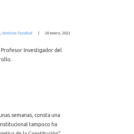
s
,
Noticias Facultad
|
20 enero, 2022
, Profesor Investigador del
ollo.
 unas semanas, consta una
Constitucional tampoco ha
jetiva de la Constitución”,