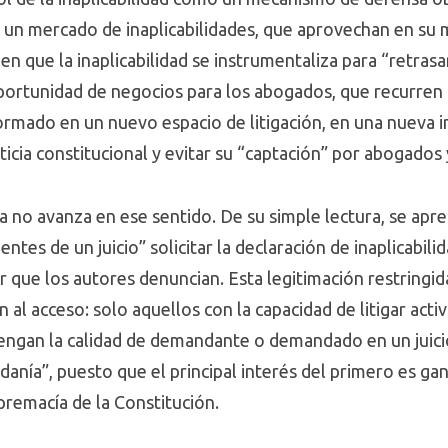
un mercado de inaplicabilidades, que aprovechan en su 
en que la inaplicabilidad se instrumentaliza para “retrasar 
portunidad de negocios para los abogados, que recurren 
ormado en un nuevo espacio de litigación, en una nueva in
icia constitucional y evitar su “captación” por abogados y
no avanza en ese sentido. De su simple lectura, se aprec
nientes de un juicio” solicitar la declaración de inaplicabi
r que los autores denuncian. Esta legitimación restringi
ón al acceso: solo aquellos con la capacidad de litigar ac
engan la calidad de demandante o demandado en un juici
danía”, puesto que el principal interés del primero es gana
premacía de la Constitución.