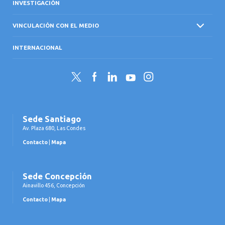
INVESTIGACIÓN
VINCULACIÓN CON EL MEDIO
INTERNACIONAL
Twitter
Facebook
LinkedIn
YouTube
Instagram
Sede Santiago
Av. Plaza 680, Las Condes
Contacto
|
Mapa
Sede Concepción
Ainavillo 456, Concepción
Contacto
|
Mapa