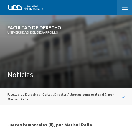
FACULTAD DE DERECHO
FACULTAD DE DERECHO
UNIVERSIDAD DEL DESARROLLO
INICIO
SOBRE LA FACULTAD
CARRERAS
Noticias
POSTGRADOS Y EDUCACIÓN CONTINUA
PROFESORES
Facultad de Derecho
/
Carta al Director
/
Jueces temporales (II), por
Marisol Peña
INVESTIGACIÓN
VINCULACIÓN CON EL MEDIO
Jueces temporales (II), por Marisol Peña