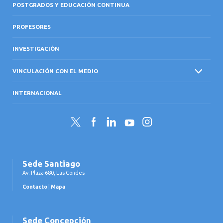
POSTGRADOS Y EDUCACIÓN CONTINUA
PROFESORES
INVESTIGACIÓN
VINCULACIÓN CON EL MEDIO
INTERNACIONAL
Twitter
Facebook
LinkedIn
YouTube
Instagram
Sede Santiago
Av. Plaza 680, Las Condes
Contacto
|
Mapa
Sede Concepción