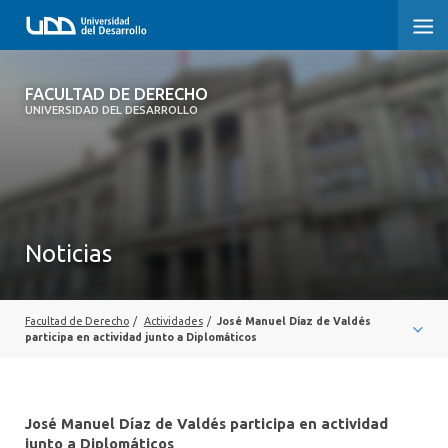
FACULTAD DE DERECHO
FACULTAD DE DERECHO
UNIVERSIDAD DEL DESARROLLO
INICIO
SOBRE LA FACULTAD
CARRERAS
Noticias
POSTGRADOS Y EDUCACIÓN CONTINUA
PROFESORES
Facultad de Derecho
/
Actividades
/
José Manuel Díaz de Valdés
participa en actividad junto a Diplomáticos
INVESTIGACIÓN
VINCULACIÓN CON EL MEDIO
José Manuel Díaz de Valdés participa en actividad
junto a Diplomáticos