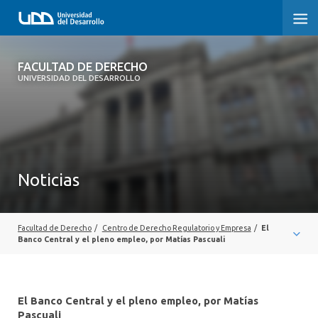
FACULTAD DE DERECHO
FACULTAD DE DERECHO
UNIVERSIDAD DEL DESARROLLO
INICIO
SOBRE LA FACULTAD
CARRERAS
Noticias
POSTGRADOS Y EDUCACIÓN CONTINUA
PROFESORES
Facultad de Derecho
/
Centro de Derecho Regulatorio y Empresa
/
El
Banco Central y el pleno empleo, por Matías Pascuali
INVESTIGACIÓN
VINCULACIÓN CON EL MEDIO
El Banco Central y el pleno empleo, por Matías
Pascuali