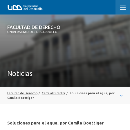
FACULTAD DE DERECHO
FACULTAD DE DERECHO
UNIVERSIDAD DEL DESARROLLO
INICIO
SOBRE LA FACULTAD
CARRERAS
Noticias
POSTGRADOS Y EDUCACIÓN CONTINUA
PROFESORES
Facultad de Derecho
/
Carta al Director
/
Soluciones para el agua, por
Camila Boettiger
INVESTIGACIÓN
VINCULACIÓN CON EL MEDIO
Soluciones para el agua, por Camila Boettiger