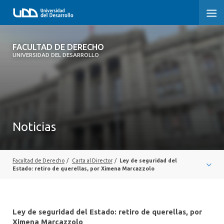
FACULTAD DE DERECHO
FACULTAD DE DERECHO
UNIVERSIDAD DEL DESARROLLO
INICIO
SOBRE LA FACULTAD
CARRERAS
Noticias
POSTGRADOS Y EDUCACIÓN CONTINUA
PROFESORES
Facultad de Derecho
/
Carta al Director
/
Ley de seguridad del
Estado: retiro de querellas, por Ximena Marcazzolo
INVESTIGACIÓN
VINCULACIÓN CON EL MEDIO
Ley de seguridad del Estado: retiro de querellas, por
Ximena Marcazzolo