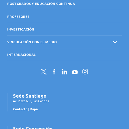
POSTGRADOS Y EDUCACIÓN CONTINUA
PROFESORES
INVESTIGACIÓN
VINCULACIÓN CON EL MEDIO
INTERNACIONAL
Twitter
Facebook
LinkedIn
YouTube
Instagram
Sede Santiago
Av. Plaza 680, Las Condes
Contacto
|
Mapa
Sede Concepción