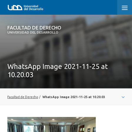
FACULTAD DE DERECHO
FACULTAD DE DERECHO
UNIVERSIDAD DEL DESARROLLO
INICIO
SOBRE LA FACULTAD
WhatsApp Image 2021-11-25 at
CARRERAS
10.20.03
POSTGRADOS Y EDUCACIÓN CONTINUA
PROFESORES
Facultad de Derecho
/
WhatsApp Image 2021-11-25 at 10.20.03
INVESTIGACIÓN
VINCULACIÓN CON EL MEDIO