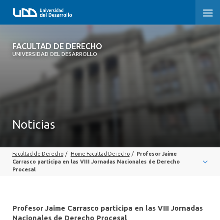
FACULTAD DE DERECHO
FACULTAD DE DERECHO
UNIVERSIDAD DEL DESARROLLO
INICIO
SOBRE LA FACULTAD
CARRERAS
Noticias
POSTGRADOS Y EDUCACIÓN CONTINUA
Facultad de Derecho
/
Home Facultad Derecho
/
Profesor Jaime
PROFESORES
Carrasco participa en las VIII Jornadas Nacionales de Derecho
Procesal
INVESTIGACIÓN
VINCULACIÓN CON EL MEDIO
Profesor Jaime Carrasco participa en las VIII Jornadas
Nacionales de Derecho Procesal