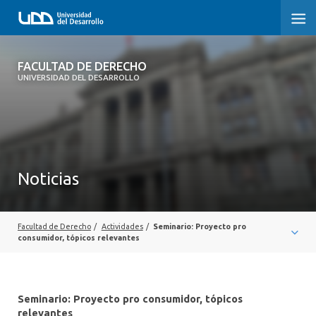
FACULTAD DE DERECHO
FACULTAD DE DERECHO
UNIVERSIDAD DEL DESARROLLO
INICIO
SOBRE LA FACULTAD
CARRERAS
Noticias
POSTGRADOS Y EDUCACIÓN CONTINUA
PROFESORES
Facultad de Derecho
/
Actividades
/
Seminario: Proyecto pro
consumidor, tópicos relevantes
INVESTIGACIÓN
VINCULACIÓN CON EL MEDIO
Seminario: Proyecto pro consumidor, tópicos
relevantes