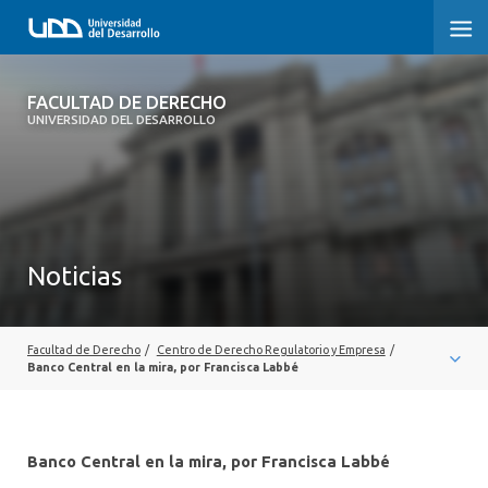
FACULTAD DE DERECHO
FACULTAD DE DERECHO
UNIVERSIDAD DEL DESARROLLO
INICIO
SOBRE LA FACULTAD
CARRERAS
Noticias
POSTGRADOS Y EDUCACIÓN CONTINUA
PROFESORES
Facultad de Derecho
/
Centro de Derecho Regulatorio y Empresa
/
Banco Central en la mira, por Francisca Labbé
INVESTIGACIÓN
VINCULACIÓN CON EL MEDIO
Banco Central en la mira, por Francisca Labbé