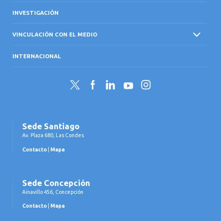
INVESTIGACIÓN
VINCULACIÓN CON EL MEDIO
INTERNACIONAL
Twitter
Facebook
LinkedIn
YouTube
Instagram
Sede Santiago
Av. Plaza 680, Las Condes
Contacto
|
Mapa
Sede Concepción
Ainavillo 456, Concepción
Contacto
|
Mapa