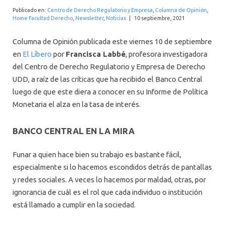
INTERNACIONAL
Publicado en:
Centro de Derecho Regulatorio y Empresa
,
Columna de Opinión
,
Home Facultad Derecho
,
Newsletter
,
Noticias
|
10 septiembre, 2021
Columna de Opinión publicada este viernes 10 de septiembre
en
El Líbero
por
Francisca Labbé
, profesora investigadora
del Centro de Derecho Regulatorio y Empresa de Derecho
UDD, a raíz de las críticas que ha recibido el Banco Central
luego de que este diera a conocer en su Informe de Política
Monetaria el alza en la tasa de interés.
BANCO CENTRAL EN LA MIRA
Funar a quien hace bien su trabajo es bastante fácil,
especialmente si lo hacemos escondidos detrás de pantallas
y redes sociales. A veces lo hacemos por maldad, otras, por
ignorancia de cuál es el rol que cada individuo o institución
está llamado a cumplir en la sociedad.