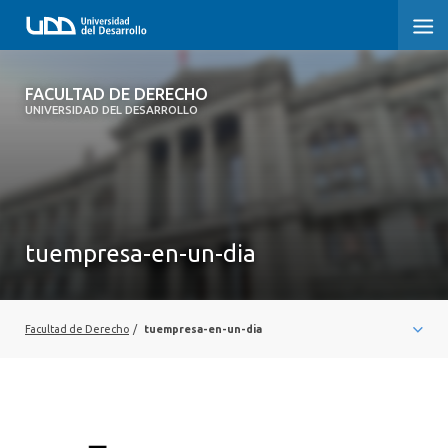
FACULTAD DE DERECHO
FACULTAD DE DERECHO
UNIVERSIDAD DEL DESARROLLO
INICIO
SOBRE LA FACULTAD
CARRERAS
tuempresa-en-un-dia
POSTGRADOS Y EDUCACIÓN CONTINUA
PROFESORES
Facultad de Derecho
/
tuempresa-en-un-dia
INVESTIGACIÓN
VINCULACIÓN CON EL MEDIO