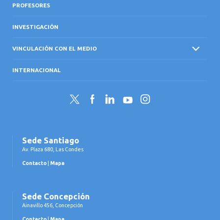
PROFESORES
INVESTIGACIÓN
VINCULACIÓN CON EL MEDIO
INTERNACIONAL
Twitter
Facebook
LinkedIn
YouTube
Instagram
Sede Santiago
Av. Plaza 680, Las Condes
Contacto
|
Mapa
Sede Concepción
Ainavillo 456, Concepción
Contacto
|
Mapa