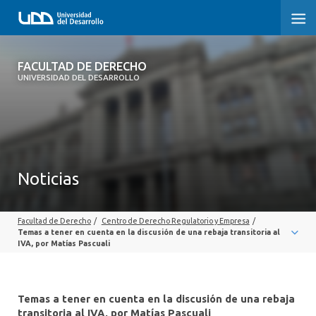
FACULTAD DE DERECHO
FACULTAD DE DERECHO
UNIVERSIDAD DEL DESARROLLO
INICIO
SOBRE LA FACULTAD
CARRERAS
Noticias
POSTGRADOS Y EDUCACIÓN CONTINUA
Facultad de Derecho
/
Centro de Derecho Regulatorio y Empresa
/
PROFESORES
Temas a tener en cuenta en la discusión de una rebaja transitoria al
IVA, por Matías Pascuali
INVESTIGACIÓN
VINCULACIÓN CON EL MEDIO
Temas a tener en cuenta en la discusión de una rebaja
transitoria al IVA, por Matías Pascuali