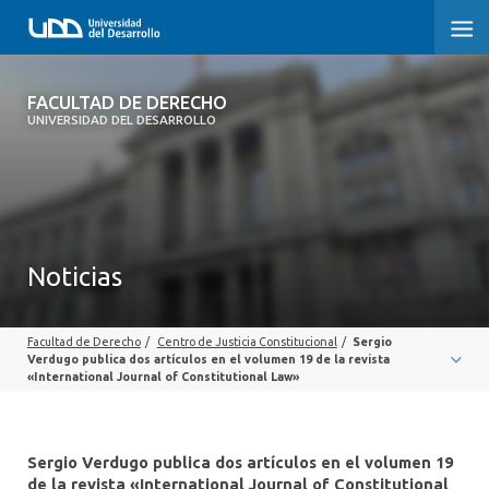
FACULTAD DE DERECHO
FACULTAD DE DERECHO
UNIVERSIDAD DEL DESARROLLO
INICIO
SOBRE LA FACULTAD
CARRERAS
Noticias
POSTGRADOS Y EDUCACIÓN CONTINUA
Facultad de Derecho
/
Centro de Justicia Constitucional
/
Sergio
PROFESORES
Verdugo publica dos artículos en el volumen 19 de la revista
«International Journal of Constitutional Law»
INVESTIGACIÓN
VINCULACIÓN CON EL MEDIO
Sergio Verdugo publica dos artículos en el volumen 19
de la revista «International Journal of Constitutional