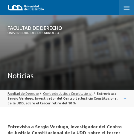
FACULTAD DE DERECHO
FACULTAD DE DERECHO
UNIVERSIDAD DEL DESARROLLO
INICIO
SOBRE LA FACULTAD
CARRERAS
Noticias
POSTGRADOS Y EDUCACIÓN CONTINUA
Facultad de Derecho
/
Centro de Justicia Constitucional
/
Entrevista a
PROFESORES
Sergio Verdugo, Investigador del Centro de Justicia Constitucional
de la UDD, sobre el tercer retiro del 10 %
INVESTIGACIÓN
VINCULACIÓN CON EL MEDIO
Entrevista a Sergio Verdugo, Investigador del Centro
de Justicia Constitucional de la UDD, sobre el tercer