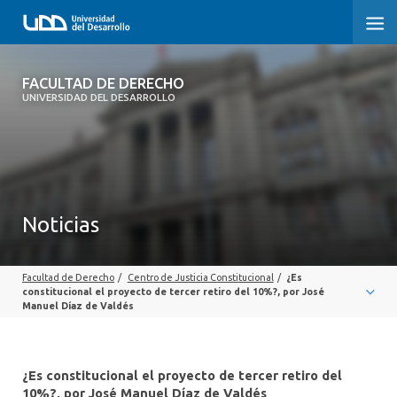
FACULTAD DE DERECHO
FACULTAD DE DERECHO
UNIVERSIDAD DEL DESARROLLO
INICIO
SOBRE LA FACULTAD
CARRERAS
Noticias
POSTGRADOS Y EDUCACIÓN CONTINUA
Facultad de Derecho
/
Centro de Justicia Constitucional
/
¿Es
PROFESORES
constitucional el proyecto de tercer retiro del 10%?, por José
Manuel Díaz de Valdés
INVESTIGACIÓN
VINCULACIÓN CON EL MEDIO
¿Es constitucional el proyecto de tercer retiro del
10%?, por José Manuel Díaz de Valdés