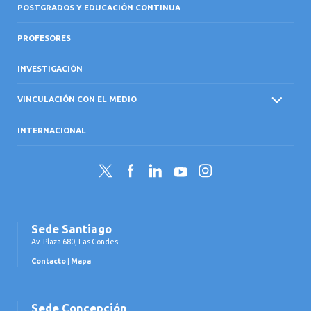
POSTGRADOS Y EDUCACIÓN CONTINUA
PROFESORES
INVESTIGACIÓN
VINCULACIÓN CON EL MEDIO
INTERNACIONAL
Twitter
Facebook
LinkedIn
YouTube
Instagram
Sede Santiago
Av. Plaza 680, Las Condes
Contacto
|
Mapa
Sede Concepción