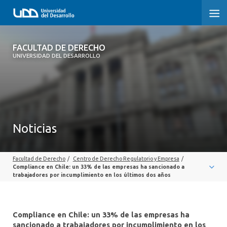
FACULTAD DE DERECHO
FACULTAD DE DERECHO
UNIVERSIDAD DEL DESARROLLO
INICIO
SOBRE LA FACULTAD
CARRERAS
Noticias
POSTGRADOS Y EDUCACIÓN CONTINUA
Facultad de Derecho
/
Centro de Derecho Regulatorio y Empresa
/
PROFESORES
Compliance en Chile: un 33% de las empresas ha sancionado a
trabajadores por incumplimiento en los últimos dos años
INVESTIGACIÓN
VINCULACIÓN CON EL MEDIO
Compliance en Chile: un 33% de las empresas ha
sancionado a trabajadores por incumplimiento en los