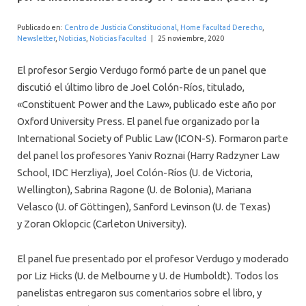
INTERNACIONAL
Publicado en:
Centro de Justicia Constitucional
,
Home Facultad Derecho
,
Newsletter
,
Noticias
,
Noticias Facultad
|
25 noviembre, 2020
El profesor Sergio Verdugo formó parte de un panel que
discutió el último libro de Joel Colón-Ríos, titulado,
«Constituent Power and the Law», publicado este año por
Oxford University Press. El panel fue organizado por la
International Society of Public Law (ICON-S). Formaron parte
del panel los profesores Yaniv Roznai (Harry Radzyner Law
School, IDC Herzliya), Joel Colón-Ríos (U. de Victoria,
Wellington), Sabrina Ragone (U. de Bolonia), Mariana
Velasco (U. of Göttingen), Sanford Levinson (U. de Texas)
y Zoran Oklopcic (Carleton University).
El panel fue presentado por el profesor Verdugo y moderado
por Liz Hicks (U. de Melbourne y U. de Humboldt). Todos los
panelistas entregaron sus comentarios sobre el libro, y