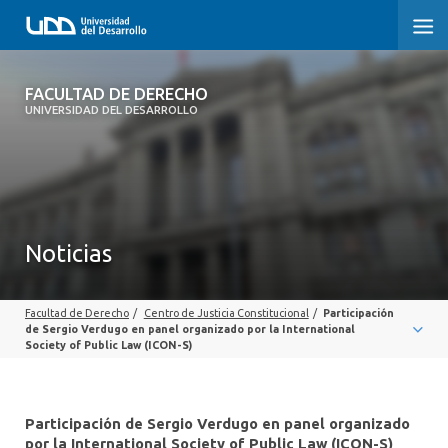
FACULTAD DE DERECHO
FACULTAD DE DERECHO
UNIVERSIDAD DEL DESARROLLO
INICIO
SOBRE LA FACULTAD
CARRERAS
Noticias
POSTGRADOS Y EDUCACIÓN CONTINUA
Facultad de Derecho
/
Centro de Justicia Constitucional
/
Participación
PROFESORES
de Sergio Verdugo en panel organizado por la International
Society of Public Law (ICON-S)
INVESTIGACIÓN
VINCULACIÓN CON EL MEDIO
Participación de Sergio Verdugo en panel organizado
por la International Society of Public Law (ICON-S)