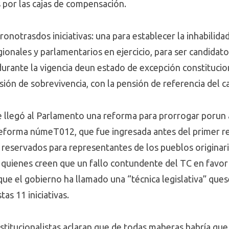
 por las cajas de compensación.
onotrasdos iniciativas: una para establecer la inhabilida
ionales y parlamentarios en ejercicio, para ser candidato
durante la vigencia deun estado de excepción constitucio
sión de sobrevivencia, con la pensión de referencia del c
e llegó al Parlamento una reforma para prorrogar porun 
eforma númeT012, que fue ingresada antes del primer ret
 reservados para representantes de los pueblos originar
 quienes creen que un fallo contundente del TC en favor 
ue el gobierno ha llamado una “técnica legislativa” que
tas 11 iniciativas.
titucionalistas aclaran que de todas maheras habría que 