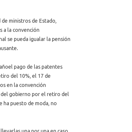
d de ministros de Estado,
s a la convención
nal se pueda igualar la pensión
ausante.
añoel pago de las patentes
iro del 10%, el 17 de
ios en la convención
del gobierno por el retiro del
se ha puesto de moda, no
llevarlas una por una en caso