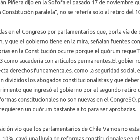
n Piñera dijo en la Sofofa el pasado 17 de noviembre q
 Constitución paralela”, no se refería solo al retiro del 
adas en el Congreso por parlamentarios que, porla vía de d
, y que el gobierno tiene en la mira, señalan fuentes con
orias en la Constitución ocurre porque el quórum requeT
de 23 como sucedería con artículos permanentes.El gobier
ecta derechos fundamentales, como la seguridad social, 
divididos los abogados constitucionalistas y que deberá 
erimiento que ingresó el gobierno por el segundo retiro 
reformas constitucionales no son nuevas en el CongreSO,
requieren un quórum bastante alto para ser aprobadas.
ición vio que los parlamentarios de Chile Vamos no esta
el 10%, cayó una lluvia de reformas constitucionales en 