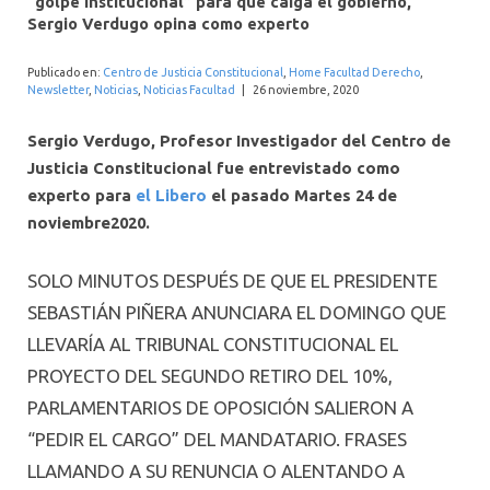
“golpe institucional” para que caiga el gobierno,
INTERNACIONAL
Sergio Verdugo opina como experto
Publicado en:
Centro de Justicia Constitucional
,
Home Facultad Derecho
,
Newsletter
,
Noticias
,
Noticias Facultad
|
26 noviembre, 2020
Sergio Verdugo, Profesor Investigador del Centro de
Justicia Constitucional fue entrevistado como
experto para
el Libero
el pasado Martes 24 de
noviembre2020.
SOLO MINUTOS DESPUÉS DE QUE EL PRESIDENTE
SEBASTIÁN PIÑERA ANUNCIARA EL DOMINGO QUE
LLEVARÍA AL TRIBUNAL CONSTITUCIONAL EL
PROYECTO DEL SEGUNDO RETIRO DEL 10%,
PARLAMENTARIOS DE OPOSICIÓN SALIERON A
“PEDIR EL CARGO” DEL MANDATARIO. FRASES
LLAMANDO A SU RENUNCIA O ALENTANDO A