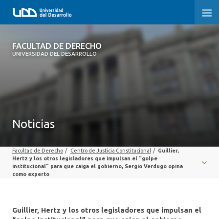
FACULTAD DE DERECHO
FACULTAD DE DERECHO
UNIVERSIDAD DEL DESARROLLO
INICIO
SOBRE LA FACULTAD
CARRERAS
Noticias
POSTGRADOS Y EDUCACIÓN CONTINUA
Facultad de Derecho
/
Centro de Justicia Constitucional
/
Guillier,
PROFESORES
Hertz y los otros legisladores que impulsan el “golpe
institucional” para que caiga el gobierno, Sergio Verdugo opina
como experto
INVESTIGACIÓN
VINCULACIÓN CON EL MEDIO
Guillier, Hertz y los otros legisladores que impulsan el