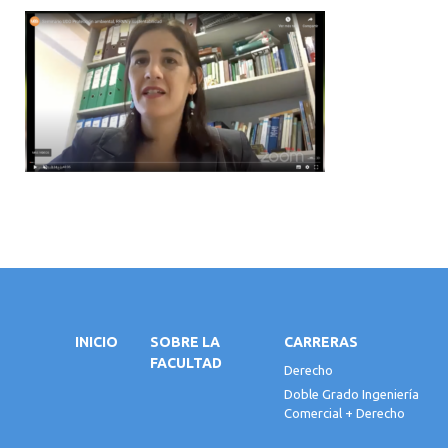
INICIO
SOBRE LA
CARRERAS
FACULTAD
Derecho
Doble Grado Ingeniería
Comercial + Derecho