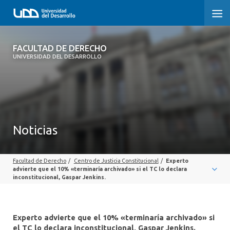
FACULTAD DE DERECHO
FACULTAD DE DERECHO
UNIVERSIDAD DEL DESARROLLO
INICIO
SOBRE LA FACULTAD
CARRERAS
Noticias
POSTGRADOS Y EDUCACIÓN CONTINUA
Facultad de Derecho
/
Centro de Justicia Constitucional
/
Experto
PROFESORES
advierte que el 10% «terminaría archivado» si el TC lo declara
inconstitucional, Gaspar Jenkins.
INVESTIGACIÓN
VINCULACIÓN CON EL MEDIO
Experto advierte que el 10% «terminaría archivado» si
el TC lo declara inconstitucional, Gaspar Jenkins.