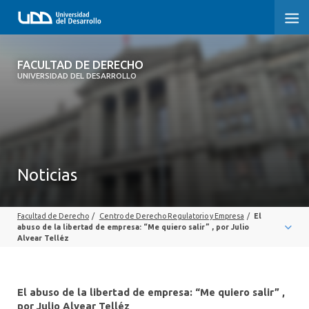
FACULTAD DE DERECHO
FACULTAD DE DERECHO
UNIVERSIDAD DEL DESARROLLO
INICIO
SOBRE LA FACULTAD
CARRERAS
Noticias
POSTGRADOS Y EDUCACIÓN CONTINUA
Facultad de Derecho
/
Centro de Derecho Regulatorio y Empresa
/
El
PROFESORES
abuso de la libertad de empresa: “Me quiero salir” , por Julio
Alvear Telléz
INVESTIGACIÓN
VINCULACIÓN CON EL MEDIO
El abuso de la libertad de empresa: “Me quiero salir” ,
por Julio Alvear Telléz