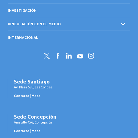
INVESTIGACIÓN
VINCULACIÓN CON EL MEDIO
INTERNACIONAL
Twitter
Facebook
LinkedIn
YouTube
Instagram
Sede Santiago
Av. Plaza 680, Las Condes
Contacto
|
Mapa
Sede Concepción
Ainavillo 456, Concepción
Contacto
|
Mapa