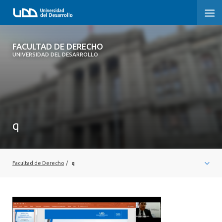
FACULTAD DE DERECHO
FACULTAD DE DERECHO
UNIVERSIDAD DEL DESARROLLO
INICIO
SOBRE LA FACULTAD
CARRERAS
q
POSTGRADOS Y EDUCACIÓN CONTINUA
PROFESORES
Facultad de Derecho
/
q
INVESTIGACIÓN
VINCULACIÓN CON EL MEDIO