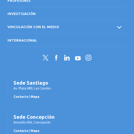
PROFESORES
INVESTIGACIÓN
VINCULACIÓN CON EL MEDIO
INTERNACIONAL
Twitter
Facebook
LinkedIn
YouTube
Instagram
Sede Santiago
Av. Plaza 680, Las Condes
Contacto
|
Mapa
Sede Concepción
Ainavillo 456, Concepción
Contacto
|
Mapa