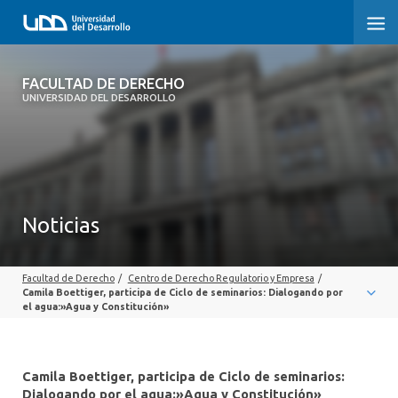
FACULTAD DE DERECHO
FACULTAD DE DERECHO
UNIVERSIDAD DEL DESARROLLO
INICIO
SOBRE LA FACULTAD
CARRERAS
Noticias
POSTGRADOS Y EDUCACIÓN CONTINUA
Facultad de Derecho
/
Centro de Derecho Regulatorio y Empresa
/
PROFESORES
Camila Boettiger, participa de Ciclo de seminarios: Dialogando por
el agua:»Agua y Constitución»
INVESTIGACIÓN
VINCULACIÓN CON EL MEDIO
Camila Boettiger, participa de Ciclo de seminarios:
Dialogando por el agua:»Agua y Constitución»