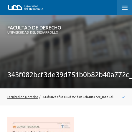
FACULTAD DE DERECHO
FACULTAD DE DERECHO
UNIVERSIDAD DEL DESARROLLO
INICIO
SOBRE LA FACULTAD
CARRERAS
343f082bcf3de39d751b0b82b40a772c
POSTGRADOS Y EDUCACIÓN CONTINUA
PROFESORES
Facultad de Derecho
/
343f082bcf3de39d751b0b82b40a772c_manual
INVESTIGACIÓN
VINCULACIÓN CON EL MEDIO