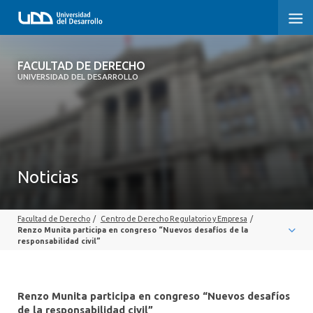
FACULTAD DE DERECHO
FACULTAD DE DERECHO
UNIVERSIDAD DEL DESARROLLO
INICIO
SOBRE LA FACULTAD
CARRERAS
Noticias
POSTGRADOS Y EDUCACIÓN CONTINUA
Facultad de Derecho
/
Centro de Derecho Regulatorio y Empresa
/
PROFESORES
Renzo Munita participa en congreso “Nuevos desafíos de la
responsabilidad civil”
INVESTIGACIÓN
VINCULACIÓN CON EL MEDIO
Renzo Munita participa en congreso “Nuevos desafíos
de la responsabilidad civil”