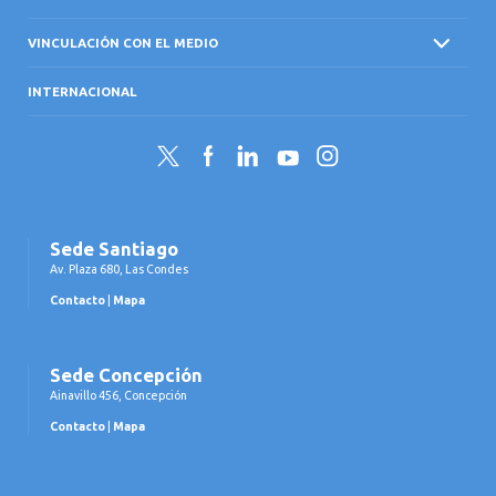
VINCULACIÓN CON EL MEDIO
INTERNACIONAL
Twitter
Facebook
LinkedIn
YouTube
Instagram
Sede Santiago
Av. Plaza 680, Las Condes
Contacto
|
Mapa
Sede Concepción
Ainavillo 456, Concepción
Contacto
|
Mapa