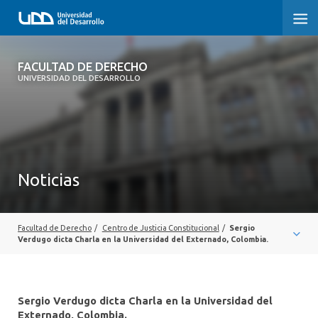
FACULTAD DE DERECHO
FACULTAD DE DERECHO
UNIVERSIDAD DEL DESARROLLO
INICIO
SOBRE LA FACULTAD
CARRERAS
Noticias
POSTGRADOS Y EDUCACIÓN CONTINUA
PROFESORES
Facultad de Derecho
/
Centro de Justicia Constitucional
/
Sergio
Verdugo dicta Charla en la Universidad del Externado, Colombia.
INVESTIGACIÓN
VINCULACIÓN CON EL MEDIO
Sergio Verdugo dicta Charla en la Universidad del
Externado, Colombia.