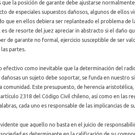
 que la posición de garante debe ajustarse normalment
ecto de especiales supuestos dañosos, algunos de ellos v
o que en ellos debiera ser replanteado el problema de l
 es de resorte del juez apreciar in abstracto si el daño q
er de garante no formal, ejercicio susceptible de ser valo
las partes.
o efectivo como inevitable que la determinación del radi
dañosas un sujeto debe soportar, se funda en nuestro sis
a comunidad. Este presupuesto, de herencia aristotélica, 
artículo 2318 del Código Civil chileno, así como en las r
alabras, cada uno es responsable de las implicancias de su
s evidente que aquello no basta en el juicio de responsabi
 sociedad es determinante en la calificación de su compo