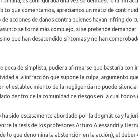
a romana, es configurada una vez se demuestre la infracc
ámbito que comentamos, apreciamos un matiz de continuida
 de acciones de daños contra quienes hayan infringido c
l asunto se torna más complejo, si se pretende demandar
sino que han desatendido síntomas y no han comprobado 
peca de simplista, pudiera afirmarse que bastaría con in
itividad a la infracción que supone la culpa, argumento 
el establecimiento de la negligencia no puede silenciarse
ado dentro de la comunidad de riesgos en la cual todos 
 ha sido escasamente abordado por la dogmática y la juri
entre la tesis de los profesores Arturo Alessandri y Her
e lo que denomina la abstención en la acción), el deber