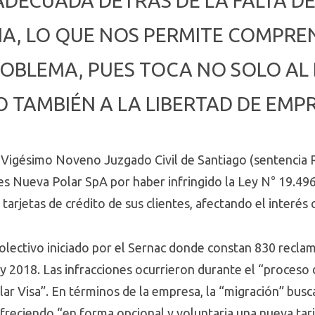
 ADECUADA DETRÁS DE LA FALTA D
A, LO QUE NOS PERMITE COMPRE
ROBLEMA, PUES TOCA NO SOLO AL
O TAMBIÉN A LA LIBERTAD DE EM
el Vigésimo Noveno Juzgado Civil de Santiago (sentencia
nes Nueva Polar SpA por haber infringido la Ley N° 19.4
 tarjetas de crédito de sus clientes, afectando el interés
 colectivo iniciado por el Sernac donde constan 830 recl
y 2018. Las infracciones ocurrieron durante el “proceso 
lar Visa”. En términos de la empresa, la “migración” busca
 ofreciendo “en forma opcional y voluntaria una nueva tarj