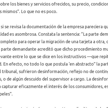
bre los bienes y servicios ofrecidos, su precio, condicio
os mismos”. Lo que no es poco.
si se revisa la documentación de la empresa pareciera qu
realidad es asombrosa. Constata la sentencia: “La parte 
mpleto para operar la migración de una tarjeta a otra, q
la parte demandante acreditó que dicho procedimiento m
evante entre lo que se dice en los instructivos —que repi
ad. En efecto, no todo lo que postula ‘en abstracto” la 
el tribunal, sufrieron desinformación, reflejo no de contin
s, o de algún descuido del supervisor a cargo. La desinfo
a capturar eficazmente el interés de los consumidores, e
peles”.