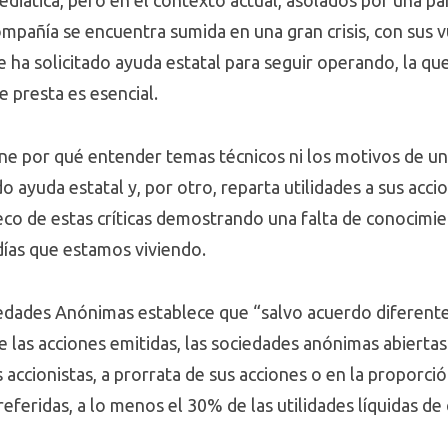
diática, pero en el contexto actual, asolados por una pa
compañía se encuentra sumida en una gran crisis, con sus
ue ha solicitado ayuda estatal para seguir operando, la 
e presta es esencial.
ne por qué entender temas técnicos ni los motivos de u
o ayuda estatal y, por otro, reparta utilidades a sus acci
eco de estas críticas demostrando una falta de conocimi
días que estamos viviendo.
ciedades Anónimas establece que “salvo acuerdo diferent
e las acciones emitidas, las sociedades anónimas abierta
accionistas, a prorrata de sus acciones o en la proporci
eferidas, a lo menos el 30% de las utilidades líquidas de 