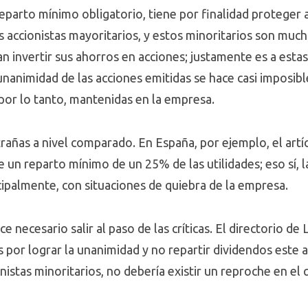
parto mínimo obligatorio, tiene por finalidad proteger a
accionistas mayoritarios, y estos minoritarios son much
n invertir sus ahorros en acciones; justamente es a esta
unanimidad de las acciones emitidas se hace casi imposibl
, por lo tanto, mantenidas en la empresa.
añas a nivel comparado. En España, por ejemplo, el artíc
e un reparto mínimo de un 25% de las utilidades; eso sí,
cipalmente, con situaciones de quiebra de la empresa.
e necesario salir al paso de las críticas. El directorio d
 por lograr la unanimidad y no repartir dividendos este a
istas minoritarios, no debería existir un reproche en el q