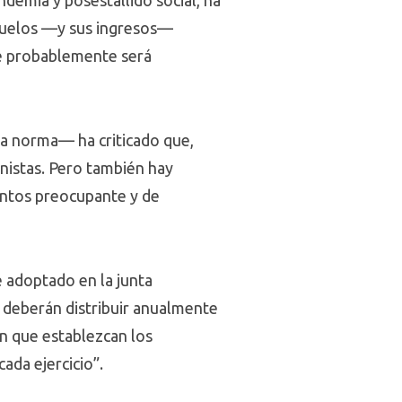
ndemia y posestallido social, ha
 vuelos —y sus ingresos—
que probablemente será
na norma— ha criticado que,
onistas. Pero también hay
entos preocupante y de
e adoptado en la junta
s deberán distribuir anualmente
ón que establezcan los
cada ejercicio”.