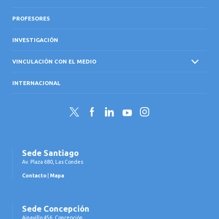
PROFESORES
INVESTIGACIÓN
VINCULACIÓN CON EL MEDIO
INTERNACIONAL
Twitter
Facebook
LinkedIn
YouTube
Instagram
Sede Santiago
Av. Plaza 680, Las Condes
Contacto
|
Mapa
Sede Concepción
Ainavillo 456, Concepción