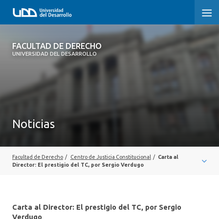
FACULTAD DE DERECHO
FACULTAD DE DERECHO
UNIVERSIDAD DEL DESARROLLO
INICIO
SOBRE LA FACULTAD
CARRERAS
Noticias
POSTGRADOS Y EDUCACIÓN CONTINUA
PROFESORES
Facultad de Derecho
/
Centro de Justicia Constitucional
/
Carta al
Director: El prestigio del TC, por Sergio Verdugo
INVESTIGACIÓN
VINCULACIÓN CON EL MEDIO
Carta al Director: El prestigio del TC, por Sergio
Verdugo