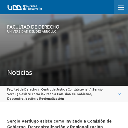
FACULTAD DE DERECHO
FACULTAD DE DERECHO
UNIVERSIDAD DEL DESARROLLO
INICIO
SOBRE LA FACULTAD
CARRERAS
Noticias
POSTGRADOS Y EDUCACIÓN CONTINUA
Facultad de Derecho
/
Centro de Justicia Constitucional
/
Sergio
PROFESORES
Verdugo asiste como invitado a Comisión de Gobierno,
Descentralización y Regionalización
INVESTIGACIÓN
VINCULACIÓN CON EL MEDIO
Sergio Verdugo asiste como invitado a Comisión de
Gobierno, Descentralización y Regionalización