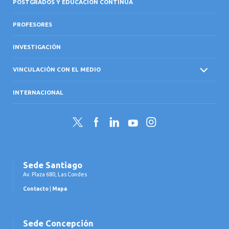
POSTGRADOS Y EDUCACIÓN CONTINUA
PROFESORES
INVESTIGACIÓN
VINCULACIÓN CON EL MEDIO
INTERNACIONAL
Twitter
Facebook
LinkedIn
YouTube
Instagram
Sede Santiago
Av. Plaza 680, Las Condes
Contacto
|
Mapa
Sede Concepción