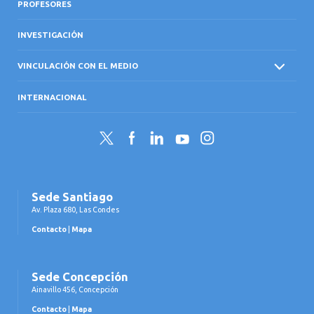
PROFESORES
INVESTIGACIÓN
VINCULACIÓN CON EL MEDIO
INTERNACIONAL
Twitter
Facebook
LinkedIn
YouTube
Instagram
Sede Santiago
Av. Plaza 680, Las Condes
Contacto
|
Mapa
Sede Concepción
Ainavillo 456, Concepción
Contacto
|
Mapa