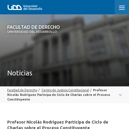
FACULTAD DE DERECHO
FACULTAD DE DERECHO
UNIVERSIDAD DEL DESARROLLO
INICIO
SOBRE LA FACULTAD
CARRERAS
Noticias
POSTGRADOS Y EDUCACIÓN CONTINUA
Facultad de Derecho
/
Centro de Justicia Constitucional
/
Profesor
PROFESORES
Nicolás Rodríguez Participa de Ciclo de Charlas sobre el Proceso
Constituyente
INVESTIGACIÓN
VINCULACIÓN CON EL MEDIO
Profesor Nicolás Rodríguez Participa de Ciclo de
Charlas sobre el Proceso Constituyente