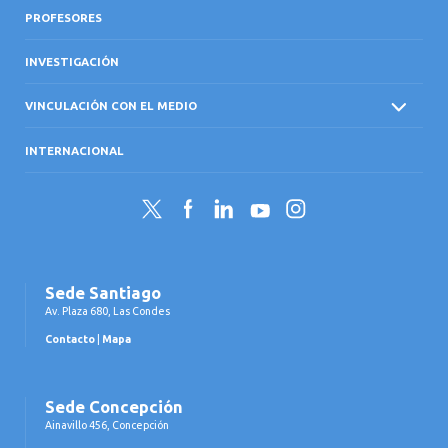
PROFESORES
INVESTIGACIÓN
VINCULACIÓN CON EL MEDIO
INTERNACIONAL
Twitter
Facebook
LinkedIn
YouTube
Instagram
Sede Santiago
Av. Plaza 680, Las Condes
Contacto
|
Mapa
Sede Concepción
Ainavillo 456, Concepción