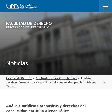
FACULTAD DE DERECHO
FACULTAD DE DERECHO
UNIVERSIDAD DEL DESARROLLO
INICIO
SOBRE LA FACULTAD
CARRERAS
Noticias
POSTGRADOS Y EDUCACIÓN CONTINUA
Facultad de Derecho
/
Centro de Justicia Constitucional
/
Análisis
PROFESORES
Jurídico: Coronavirus y derechos del consumidor, por Julio Alvear
Téllez
INVESTIGACIÓN
VINCULACIÓN CON EL MEDIO
Análisis Jurídico: Coronavirus y derechos del
consumidor, por Julio Alvear Téllez