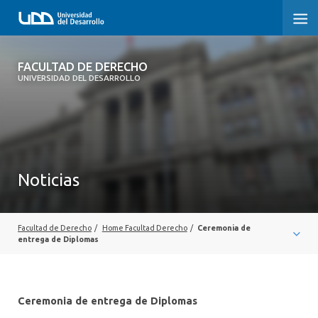
FACULTAD DE DERECHO
FACULTAD DE DERECHO
UNIVERSIDAD DEL DESARROLLO
INICIO
SOBRE LA FACULTAD
CARRERAS
Noticias
POSTGRADOS Y EDUCACIÓN CONTINUA
PROFESORES
Facultad de Derecho
/
Home Facultad Derecho
/
Ceremonia de
entrega de Diplomas
INVESTIGACIÓN
VINCULACIÓN CON EL MEDIO
Ceremonia de entrega de Diplomas