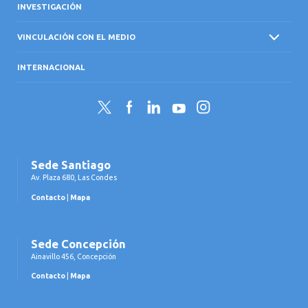
INVESTIGACIÓN
VINCULACIÓN CON EL MEDIO
INTERNACIONAL
Twitter
Facebook
LinkedIn
YouTube
Instagram
Sede Santiago
Av. Plaza 680, Las Condes
Contacto
|
Mapa
Sede Concepción
Ainavillo 456, Concepción
Contacto
|
Mapa