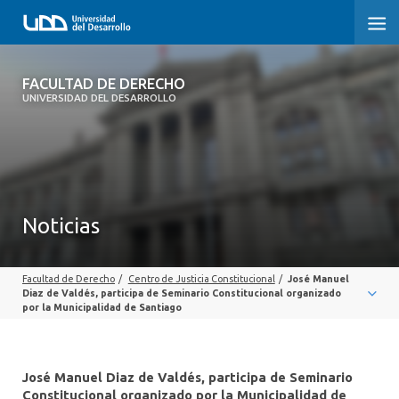
FACULTAD DE DERECHO
FACULTAD DE DERECHO
UNIVERSIDAD DEL DESARROLLO
INICIO
SOBRE LA FACULTAD
CARRERAS
Noticias
POSTGRADOS Y EDUCACIÓN CONTINUA
Facultad de Derecho
/
Centro de Justicia Constitucional
/
José Manuel
PROFESORES
Diaz de Valdés, participa de Seminario Constitucional organizado
por la Municipalidad de Santiago
INVESTIGACIÓN
VINCULACIÓN CON EL MEDIO
José Manuel Diaz de Valdés, participa de Seminario
Constitucional organizado por la Municipalidad de