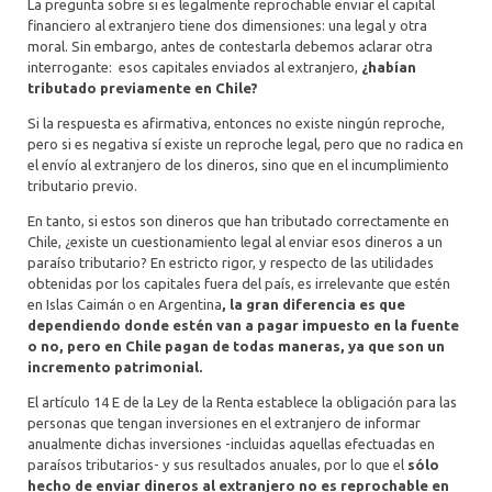
La pregunta sobre si es legalmente reprochable enviar el capital
financiero al extranjero tiene dos dimensiones: una legal y otra
moral. Sin embargo, antes de contestarla debemos aclarar otra
interrogante: esos capitales enviados al extranjero,
¿habían
tributado previamente en Chile?
Si la respuesta es afirmativa, entonces no existe ningún reproche,
pero si es negativa sí existe un reproche legal, pero que no radica en
el envío al extranjero de los dineros, sino que en el incumplimiento
tributario previo.
En tanto, si estos son dineros que han tributado correctamente en
Chile, ¿existe un cuestionamiento legal al enviar esos dineros a un
paraíso tributario? En estricto rigor, y respecto de las utilidades
obtenidas por los capitales fuera del país, es irrelevante que estén
en Islas Caimán o en Argentina
, la gran diferencia es que
dependiendo donde estén van a pagar impuesto en la fuente
o no, pero en Chile pagan de todas maneras, ya que son un
incremento patrimonial.
El artículo 14 E de la Ley de la Renta establece la obligación para las
personas que tengan inversiones en el extranjero de informar
anualmente dichas inversiones -incluidas aquellas efectuadas en
paraísos tributarios- y sus resultados anuales, por lo que el
sólo
hecho de enviar dineros al extranjero no es reprochable en