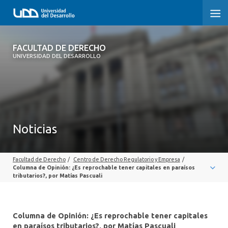
FACULTAD DE DERECHO
FACULTAD DE DERECHO
UNIVERSIDAD DEL DESARROLLO
INICIO
SOBRE LA FACULTAD
CARRERAS
Noticias
POSTGRADOS Y EDUCACIÓN CONTINUA
Facultad de Derecho
/
Centro de Derecho Regulatorio y Empresa
/
PROFESORES
Columna de Opinión: ¿Es reprochable tener capitales en paraísos
tributarios?, por Matías Pascuali
INVESTIGACIÓN
VINCULACIÓN CON EL MEDIO
Columna de Opinión: ¿Es reprochable tener capitales
en paraísos tributarios?, por Matías Pascuali