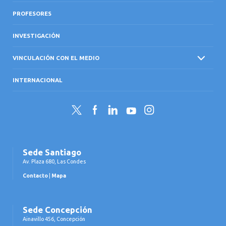
PROFESORES
INVESTIGACIÓN
VINCULACIÓN CON EL MEDIO
INTERNACIONAL
Twitter
Facebook
LinkedIn
YouTube
Instagram
Sede Santiago
Av. Plaza 680, Las Condes
Contacto
|
Mapa
Sede Concepción
Ainavillo 456, Concepción