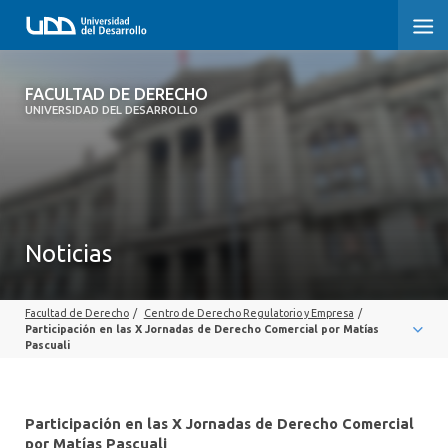
FACULTAD DE DERECHO
FACULTAD DE DERECHO
UNIVERSIDAD DEL DESARROLLO
INICIO
SOBRE LA FACULTAD
CARRERAS
Noticias
POSTGRADOS Y EDUCACIÓN CONTINUA
Facultad de Derecho
/
Centro de Derecho Regulatorio y Empresa
/
PROFESORES
Participación en las X Jornadas de Derecho Comercial por Matías
Pascuali
INVESTIGACIÓN
VINCULACIÓN CON EL MEDIO
Participación en las X Jornadas de Derecho Comercial
por Matías Pascuali