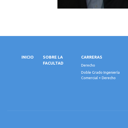
INICIO
SOBRE LA
CARRERAS
FACULTAD
Derecho
Doble Grado Ingeniería
Comercial + Derecho