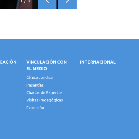
1
/
5
Anterior
Siguiente
IGACIÓN
VINCULACIÓN CON
INTERNACIONAL
EL MEDIO
Clínica Jurídica
Pasantías
Charlas de Expertos
Visitas Pedagógicas
Extensión