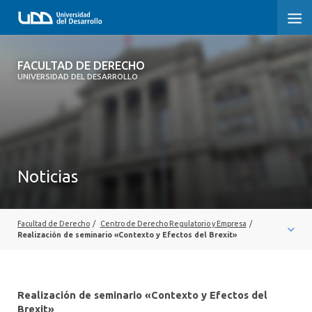
FACULTAD DE DERECHO
FACULTAD DE DERECHO
UNIVERSIDAD DEL DESARROLLO
INICIO
SOBRE LA FACULTAD
CARRERAS
Noticias
POSTGRADOS Y EDUCACIÓN CONTINUA
PROFESORES
Facultad de Derecho
/
Centro de Derecho Regulatorio y Empresa
/
Realización de seminario «Contexto y Efectos del Brexit»
INVESTIGACIÓN
VINCULACIÓN CON EL MEDIO
Realización de seminario «Contexto y Efectos del
Brexit»