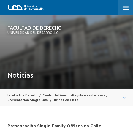
FACULTAD DE DERECHO
FACULTAD DE DERECHO
UNIVERSIDAD DEL DESARROLLO
INICIO
SOBRE LA FACULTAD
CARRERAS
Noticias
POSTGRADOS Y EDUCACIÓN CONTINUA
PROFESORES
Facultad de Derecho
/
Centro de Derecho Regulatorio y Empresa
/
Presentación Single Family Offices en Chile
INVESTIGACIÓN
VINCULACIÓN CON EL MEDIO
Presentación Single Family Offices en Chile