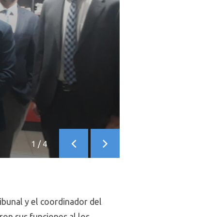
1
/
4
Anterior
Siguiente
ribunal y el coordinador del
ron sus funciones al los