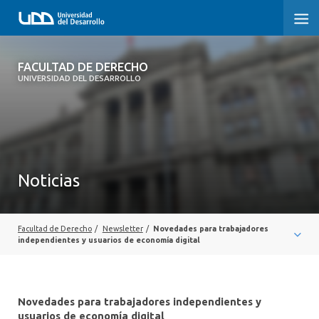
FACULTAD DE DERECHO
FACULTAD DE DERECHO
UNIVERSIDAD DEL DESARROLLO
INICIO
SOBRE LA FACULTAD
CARRERAS
Noticias
POSTGRADOS Y EDUCACIÓN CONTINUA
PROFESORES
Facultad de Derecho
/
Newsletter
/
Novedades para trabajadores
independientes y usuarios de economía digital
INVESTIGACIÓN
VINCULACIÓN CON EL MEDIO
Novedades para trabajadores independientes y
usuarios de economía digital