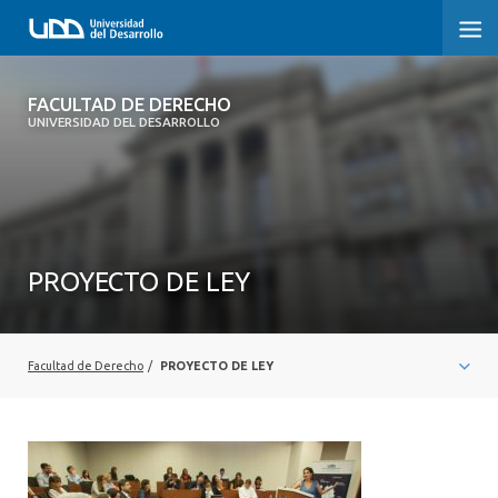
FACULTAD DE DERECHO
FACULTAD DE DERECHO
UNIVERSIDAD DEL DESARROLLO
INICIO
SOBRE LA FACULTAD
CARRERAS
PROYECTO DE LEY
POSTGRADOS Y EDUCACIÓN CONTINUA
PROFESORES
Facultad de Derecho
/
PROYECTO DE LEY
INVESTIGACIÓN
VINCULACIÓN CON EL MEDIO