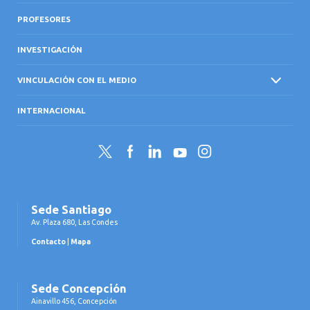
PROFESORES
INVESTIGACIÓN
VINCULACIÓN CON EL MEDIO
INTERNACIONAL
Twitter
Facebook
LinkedIn
YouTube
Instagram
Sede Santiago
Av. Plaza 680, Las Condes
Contacto
|
Mapa
Sede Concepción
Ainavillo 456, Concepción